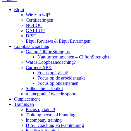
Elqui
Wie zijn wij?
Certificeringen
NOLOC
GALLUP
DISC
Elqui Reviews & Elqui Ervaringen
Loopbaancoaching
Gallup CliftonStrengths
Natuurmonumenten – CliftonStrengths
Wat is Loopbaancoaching?
Carrière-APK
Focus op Talent!
Focus op de arbeidsmarkt
Focus op ondernemen
Sollicitatie – Toolkit
re integratie / tweede spoor
Outplacement
Trainingen
Focus op talent!
Training personal branding
Incompany training
DISC coaching en teamtraining
Feedback training