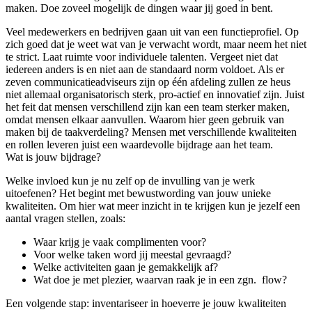
maken. Doe zoveel mogelijk de dingen waar jij goed in bent.
Veel medewerkers en bedrijven gaan uit van een functieprofiel. Op
zich goed dat je weet wat van je verwacht wordt, maar neem het niet
te strict. Laat ruimte voor individuele talenten. Vergeet niet dat
iedereen anders is en niet aan de standaard norm voldoet. Als er
zeven communicatieadviseurs zijn op één afdeling zullen ze heus
niet allemaal organisatorisch sterk, pro-actief en innovatief zijn. Juist
het feit dat mensen verschillend zijn kan een team sterker maken,
omdat mensen elkaar aanvullen. Waarom hier geen gebruik van
maken bij de taakverdeling? Mensen met verschillende kwaliteiten
en rollen leveren juist een waardevolle bijdrage aan het team.
Wat is jouw bijdrage?
Welke invloed kun je nu zelf op de invulling van je werk
uitoefenen? Het begint met bewustwording van jouw unieke
kwaliteiten. Om hier wat meer inzicht in te krijgen kun je jezelf een
aantal vragen stellen, zoals:
Waar krijg je vaak complimenten voor?
Voor welke taken word jij meestal gevraagd?
Welke activiteiten gaan je gemakkelijk af?
Wat doe je met plezier, waarvan raak je in een zgn. flow?
Een volgende stap: inventariseer in hoeverre je jouw kwaliteiten