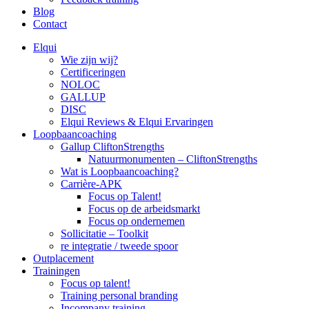
Blog
Contact
Elqui
Wie zijn wij?
Certificeringen
NOLOC
GALLUP
DISC
Elqui Reviews & Elqui Ervaringen
Loopbaancoaching
Gallup CliftonStrengths
Natuurmonumenten – CliftonStrengths
Wat is Loopbaancoaching?
Carrière-APK
Focus op Talent!
Focus op de arbeidsmarkt
Focus op ondernemen
Sollicitatie – Toolkit
re integratie / tweede spoor
Outplacement
Trainingen
Focus op talent!
Training personal branding
Incompany training