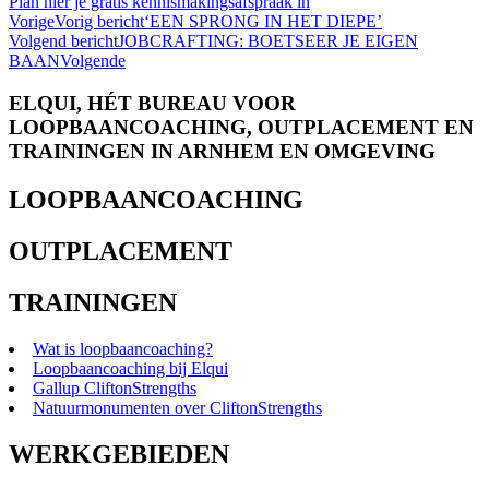
Plan hier je gratis kennismakingsafspraak in
Vorige
Vorig bericht
‘EEN SPRONG IN HET DIEPE’
Volgend bericht
JOBCRAFTING: BOETSEER JE EIGEN
BAAN
Volgende
ELQUI, HÉT BUREAU VOOR
LOOPBAANCOACHING, OUTPLACEMENT EN
TRAININGEN IN ARNHEM EN OMGEVING
LOOPBAANCOACHING
OUTPLACEMENT
TRAININGEN
Wat is loopbaancoaching?
Loopbaancoaching bij Elqui
Gallup CliftonStrengths
Natuurmonumenten over CliftonStrengths
WERKGEBIEDEN