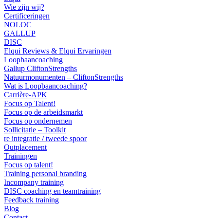
Wie zijn wij?
Certificeringen
NOLOC
GALLUP
DISC
Elqui Reviews & Elqui Ervaringen
Loopbaancoaching
Gallup CliftonStrengths
Natuurmonumenten – CliftonStrengths
Wat is Loopbaancoaching?
Carrière-APK
Focus op Talent!
Focus op de arbeidsmarkt
Focus op ondernemen
Sollicitatie – Toolkit
re integratie / tweede spoor
Outplacement
Trainingen
Focus op talent!
Training personal branding
Incompany training
DISC coaching en teamtraining
Feedback training
Blog
Contact